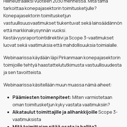
Hiilineutraaliksi vuoteen 2030 mennessä. Mitä tämä
tarkoittaa konepajasektorin toimitusketjulle?
Konepajasektorin toimitusketjun
vastuullisuusvaatimukset tiukentuvat sekä lainsäädännön
että markkinakysynnän vuoksi.
Kestävyysraportointidirektiivi ja Scope 3-vaatimukset
luovat sekä vaatimuksia että mahdollisuuksia toimialalle.
Webinaarissa käydään läpi Pirkanmaan konepajasektorin
toimijoille tehtyä haastattelututkimusta vastuullisuudesta
ja sen tavoitteista.
Webinaarissa käsitellään muun muassa nämä aiheet:
Päämiesten toimenpiteet:
Miten varmistetaan
oman toimitusketjun kyky vastata vaatimuksiin?
Aikataulut toimittajille ja alihankkijoille
Scope 3-
vaatimuksista
Mitä toimittajan pitää osata ja hallita?