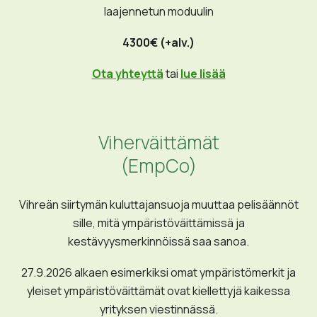
Valmis VSME –raportti sisältäen sekä perus- että
laajennetun moduulin
4300€ (+alv.)
Ota yhteyttä
tai
lue lisää
Viherväittämät
(EmpCo)
Vihreän siirtymän kuluttajansuoja muuttaa pelisäännöt
sille, mitä ympäristöväittämissä ja
kestävyysmerkinnöissä saa sanoa.
27.9.2026 alkaen esimerkiksi omat ympäristömerkit ja
yleiset ympäristöväittämät ovat kiellettyjä kaikessa