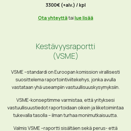
Seuraavat verifioidut ympäristöselosteet
3300€ (+alv.) / kpl
Ota yhteyttä
tai
lue lisää
Kestävyysraportti
(VSME)
VSME –standardi on Euroopan komission virallisesti
suosittelema raportointiviitekehys, jonka avulla
vastataan yhä useampiin vastuullisuuskysymyksiin.
VSME-konseptimme varmistaa, että yrityksesi
vastuullisuustiedot raportoidaan oikein ja liiketoimintaa
tukevalla tasolla – ilman turhaa monimutkaisuutta.