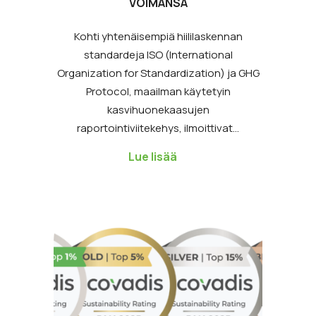
ISO JA GHG PROTOCOL YHDISTÄVÄT
VOIMANSA
Kohti yhtenäisempiä hiililaskennan
standardeja ISO (International
Organization for Standardization) ja GHG
Protocol, maailman käytetyin
kasvihuonekaasujen
raportointiviitekehys, ilmoittivat…
Lue lisää