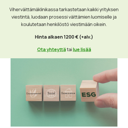
yrityksen viestinnässä.
Viherväittämäklinikassa tarkastetaan kaikki yrityksen
viestintä, luodaan prosessi väittämien luomiselle ja
koulutetaan henkilöstö viestimään oikein.
Hinta alkaen 1200 € (+alv.)
Ota yhteyttä
tai
lue lisää
Palvelumme