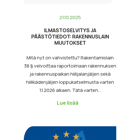
21.10.2025
ILMASTOSELVITYS JA
PÄÄSTÖTIEDOT: RAKENNUSLAIN
MUUTOKSET
Mitä nyt on vahvistettu? Rakentamislain
38 § velvoittaa raportoimaan rakennuksen
ja rakennuspaikan hiilijalanjäljen sekä
hiilikädenjäljen loppukatselmusta varten
1.1.2026 alkaen. Tätä varten…
Lue lisää