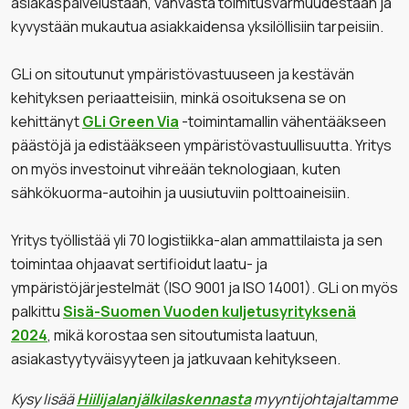
asiakaspalvelustaan, vahvasta toimitusvarmuudestaan ja
kyvystään mukautua asiakkaidensa yksilöllisiin tarpeisiin.
GLi on sitoutunut ympäristövastuuseen ja kestävän
kehityksen periaatteisiin, minkä osoituksena se on
kehittänyt
GLi Green Via
-toimintamallin vähentääkseen
päästöjä ja edistääkseen ympäristövastuullisuutta. Yritys
on myös investoinut vihreään teknologiaan, kuten
sähkökuorma-autoihin ja uusiutuviin polttoaineisiin.
Yritys työllistää yli 70 logistiikka-alan ammattilaista ja sen
toimintaa ohjaavat sertifioidut laatu- ja
ympäristöjärjestelmät (ISO 9001 ja ISO 14001). GLi on myös
palkittu
Sisä-Suomen Vuoden kuljetusyrityksenä
2024
, mikä korostaa sen sitoutumista laatuun,
asiakastyytyväisyyteen ja jatkuvaan kehitykseen​.
Kysy lisää
Hiilijalanjälkilaskennasta
myyntijohtajaltamme