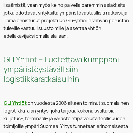
lisäämistä, vaan myös keino palvella paremmin asiakkaita,
jotka odottavat yrityksiltä ympäristövastuullisia ratkaisuja.
Tämä onnistunut projekti luo GLi-yhtiöille vahvan perustan
tuleville vastuullisuustoimille ja asettaa yhtiön
edelläkävijäksi omalla alallaan.
GLI Yhtiöt – Luotettava kumppani
ympäristöystävällisiin
logistiikkaratkaisuihin
GLi Yhtiöt
on vuodesta 2006 alkaen toiminut suomalainen
logistiikka-alan yritys, joka tarjoaa kokonaisvaltaisia
kuljetus-, terminaali- ja varastointipalveluita teollisuuden
toimijoille ympäri Suomea. Yritys tunnetaan erinomaisesta