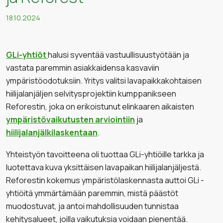
18.10.2024
GLi-yhtiöt
halusi syventää vastuullisuustyötään ja
vastata paremmin asiakkaidensa kasvaviin
ympäristöodotuksiin. Yritys valitsi lavapaikkakohtaisen
hiilijalanjäljen selvitysprojektiin kumppanikseen
Reforestin, joka on erikoistunut elinkaaren aikaisten
ympäristövaikutusten arviointiin
ja
hiilijalanjälkilaskentaan
.
Yhteistyön tavoitteena oli tuottaa GLi-yhtiöille tarkka ja
luotettava kuva yksittäisen lavapaikan hiilijalanjäljestä.
Reforestin kokemus ympäristölaskennasta auttoi GLi -
yhtiöitä ymmärtämään paremmin, mistä päästöt
muodostuvat, ja antoi mahdollisuuden tunnistaa
kehitysalueet, joilla vaikutuksia voidaan pienentää.