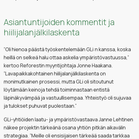
Asiantuntijoiden kommentit ja
hiilijalanjälkilaskenta
”Oli hienoa päästä työskentelemään GLi:n kanssa, koska
heillä on selkeä halu ottaa askelia ympäristövastuussa,”
kertoo Reforestin myyntijohtaja Jonne Haakana.
”Lavapaikkakohtainen hiilijalanjälkilaskenta on
monimutkainen prosessi, mutta GLi oli sitoutunut
löytämään keinoja tehdä toiminnastaan entistä
läpinäkyvämpää ja vastuullisempaa. Yhteistyö oli sujuvaa
ja tulokset puhuvat puolestaan.”
GLi-yhtiöiden laatu- ja ympäristövastaava Janne Lehtinen
näkee projektin tärkeänä osana yhtiön pitkän aikavälin
strategiaa. ”Meille oli ensisijaisen tärkeää saada tarkkaa