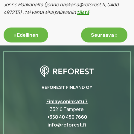
Jonne Haakanalta (jonne.haakana@reforest.fi, 0400
497235) , tai varaa aika palaveriin
tästä
« Edellinen
Seuraava »
REFOREST FINLAND OY
Finlaysoninkatu 7
33210 Tampere
+358 40 450 7660
info@reforest.fi