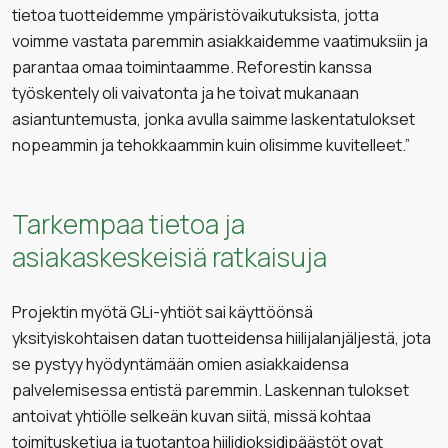
tietoa tuotteidemme ympäristövaikutuksista, jotta
voimme vastata paremmin asiakkaidemme vaatimuksiin ja
parantaa omaa toimintaamme. Reforestin kanssa
työskentely oli vaivatonta ja he toivat mukanaan
asiantuntemusta, jonka avulla saimme laskentatulokset
nopeammin ja tehokkaammin kuin olisimme kuvitelleet.”
Tarkempaa tietoa ja
asiakaskeskeisiä ratkaisuja
Projektin myötä GLi-yhtiöt sai käyttöönsä
yksityiskohtaisen datan tuotteidensa hiilijalanjäljestä, jota
se pystyy hyödyntämään omien asiakkaidensa
palvelemisessa entistä paremmin. Laskennan tulokset
antoivat yhtiölle selkeän kuvan siitä, missä kohtaa
toimitusketjua ja tuotantoa hiilidioksidipäästöt ovat