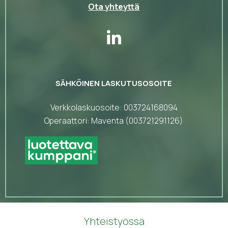
Ota yhteyttä
SÄHKÖINEN LASKUTUSOSOITE
Verkkolaskuosoite: 003724168094
Operaattori: Maventa (003721291126)
Yhteistyössä