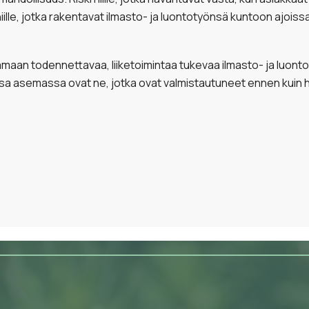
ille, jotka rakentavat ilmasto- ja luontotyönsä kuntoon ajois
amaan todennettavaa, liiketoimintaa tukevaa ilmasto- ja luont
a asemassa ovat ne, jotka ovat valmistautuneet ennen kuin he