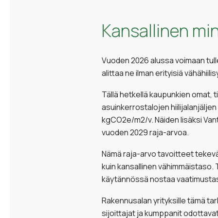
Kansallinen min
Vuoden 2026 alussa voimaan tulle
alittaa ne ilman erityisiä vähähii
Tällä hetkellä kaupunkien omat, 
asuinkerrostalojen hiilijalanjälj
kgCO2e/m2/v. Näiden lisäksi Vant
vuoden 2029 raja-arvoa.
Nämä raja-arvo tavoitteet tekevä
kuin kansallinen vähimmäistaso. 
käytännössä nostaa vaatimustaso
Rakennusalan yrityksille tämä tark
sijoittajat ja kumppanit odottav