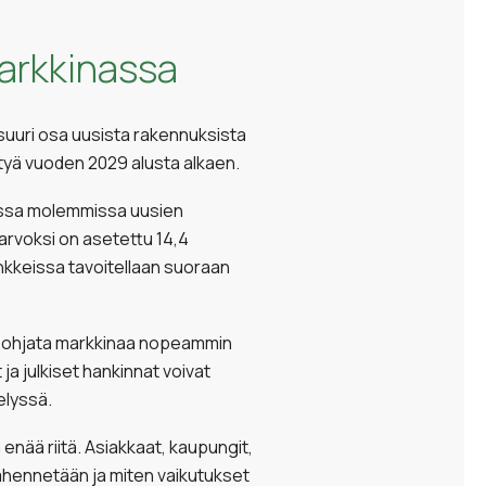
markkinassa
 suuri osa uusista rakennuksista
ristyä vuoden 2029 alusta alkaen.
issa molemmissa uusien
arvoksi on asetettu 14,4
nkkeissa tavoitellaan suoraan
at ohjata markkinaa nopeammin
a julkiset hankinnat voivat
elyssä.
 enää riitä. Asiakkaat, kaupungit,
vähennetään ja miten vaikutukset