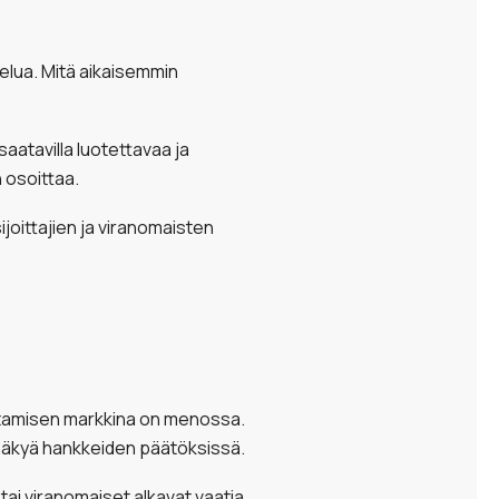
elua. Mitä aikaisemmin
saatavilla luotettavaa ja
 osoittaa.
joittajien ja viranomaisten
kentamisen markkina on menossa.
 näkyä hankkeiden päätöksissä.
t tai viranomaiset alkavat vaatia