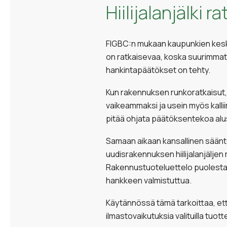
Hiilijalanjälki
FIGBC:n mukaan kaupunkien keskei
on ratkaisevaa, koska suurimmat 
hankintapäätökset on tehty.
Kun rakennuksen runkoratkaisut, m
vaikeammaksi ja usein myös kallii
pitää ohjata päätöksentekoa alus
Samaan aikaan kansallinen säänt
uudisrakennuksen hiilijalanjälje
Rakennustuoteluettelo puolestaa
hankkeen valmistuttua.
Käytännössä tämä tarkoittaa, ett
ilmastovaikutuksia valituilla tuottei