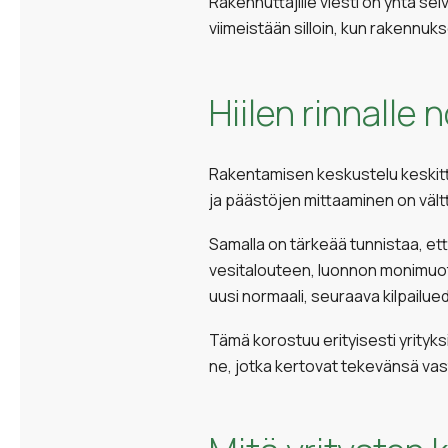
Rakennuttajille viesti on yhtä sel
viimeistään silloin, kun rakennu
Hiilen rinnalle
Rakentamisen keskustelu keskittyy
ja päästöjen mittaaminen on vält
Samalla on tärkeää tunnistaa, ett
vesitalouteen, luonnon monimuotoi
uusi normaali, seuraava kilpailu
Tämä korostuu erityisesti yrityks
ne, jotka kertovat tekevänsä vas