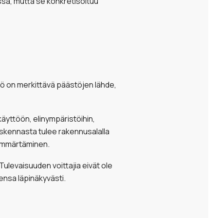
sissä, mutta se konkretisoituu
stö on merkittävä päästöjen lähde,
äyttöön, elinympäristöihin,
laskennasta tulee rakennusalalla
 ymmärtäminen.
Tulevaisuuden voittajia eivät ole
ensa läpinäkyvästi.