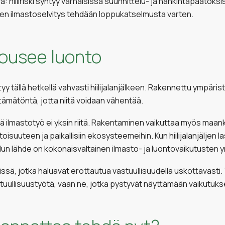
vä: hiiliriski syntyy varhaisissa suunnittelu- ja hankintapäätök
ksen ilmastoselvitys tehdään loppukatselmusta varten.
 nousee luonto
 tällä hetkellä vahvasti hiilijalanjälkeen. Rakennettu ympäri
tämätöntä, jotta niitä voidaan vähentää.
ä ilmastotyö ei yksin riitä. Rakentaminen vaikuttaa myös maank
suuteen ja paikallisiin ekosysteemeihin. Kun hiilijalanjäljen 
edun lähde on kokonaisvaltainen ilmasto- ja luontovaikutusten
issä, jotka haluavat erottautua vastuullisuudella uskottavasti. 
tuullisuustyötä, vaan ne, jotka pystyvät näyttämään vaikutuks