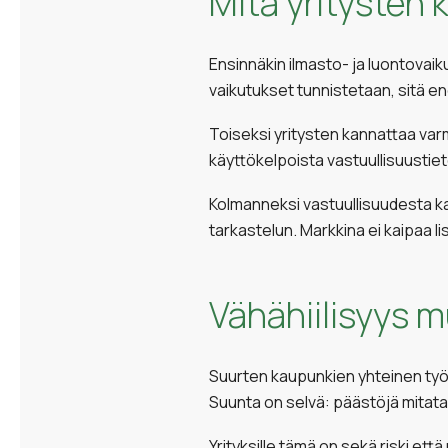
Mitä yritysten 
Ensinnäkin ilmasto- ja luontovai
vaikutukset tunnistetaan, sitä 
Toiseksi yritysten kannattaa varmi
käyttökelpoista vastuullisuustie
Kolmanneksi vastuullisuudesta kan
tarkastelun. Markkina ei kaipaa li
Vähähiilisyys m
Suurten kaupunkien yhteinen työ 
Suunta on selvä: päästöjä mitata
Yrityksille tämä on sekä riski että