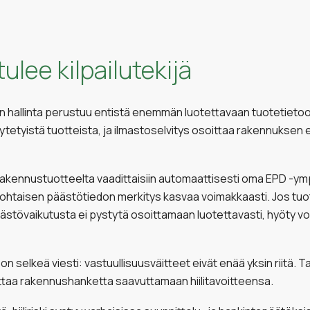
ulee kilpailutekijä
 hallinta perustuu entistä enemmän luotettavaan tuotetieto
tyistä tuotteista, ja ilmastoselvitys osoittaa rakennuksen elin
a rakennustuotteelta vaadittaisiin automaattisesti oma EPD -y
htaisen päästötiedon merkitys kasvaa voimakkaasti. Jos tuo
stövaikutusta ei pystytä osoittamaan luotettavasti, hyöty v
n selkeä viesti: vastuullisuusväitteet eivät enää yksin riitä.
uttaa rakennushanketta saavuttamaan hiilitavoitteensa.