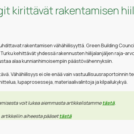
t kirittävät rakentamisen hiil
ittavat rakentamisen vähähiilisyyttä. Green Building Council 
Turku kehittävät yhdessä rakennusten hiilijalanjäljen raja-arv
nustaa alaa kunnianhimoisempiin päästövähennyksiin.
vä. Vähähiilisyys ei ole enää vain vastuullisuusraportoinnin te
elua, lupaprosesseja, materiaalivalintoja ja kilpailukykyä.
tamisesta voit lukea aiemmasta artikkelistamme
tästä
.
 artikkeliin aiheesta pääset
tästä