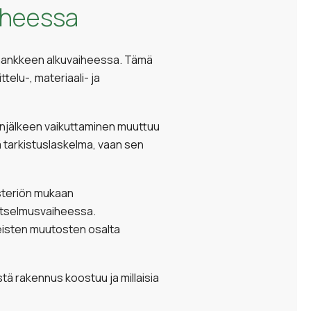
aiheessa
ushankkeen alkuvaiheessa. Tämä
elu-, materiaali- ja
alanjälkeen vaikuttaminen muuttuu
ä tarkistuslaskelma, vaan sen
steriön mukaan
katselmusvaiheessa.
eisten muutosten osalta
ä rakennus koostuu ja millaisia