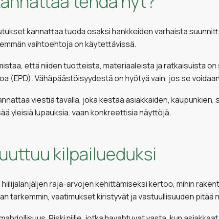
kannattaa tehdä nyt?
kutukset kannattaa tuoda osaksi hankkeiden varhaista suunnitt
enemmän vaihtoehtoja on käytettävissä.
staa, että niiden tuotteista, materiaaleista ja ratkaisuista on 
toa (EPD). Vähäpäästöisyydestä on hyötyä vain, jos se voidaan
nattaa viestiä tavalla, joka kestää asiakkaiden, kaupunkien, si
sää yleisiä lupauksia, vaan konkreettisia näyttöjä.
uuttuu kilpailueduksi
hiilijalanjäljen raja-arvojen kehittämiseksi kertoo, mihin ra
an tarkemmin, vaatimukset kiristyvät ja vastuullisuuden pitää
 mahdollisuus. Riski niille, jotka havahtuvat vasta, kun asiakkaa