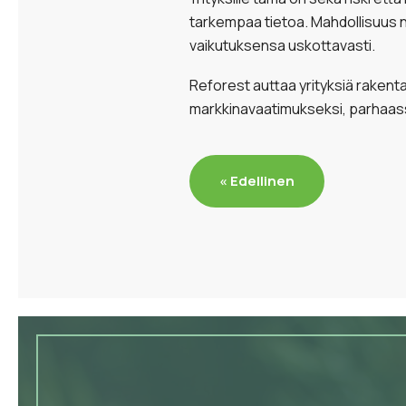
tarkempaa tietoa. Mahdollisuus ni
vaikutuksensa uskottavasti.
Reforest auttaa yrityksiä rakent
markkinavaatimukseksi, parhaass
« Edellinen