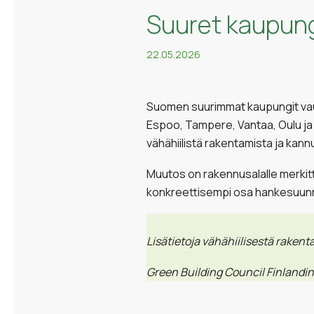
Suuret kaupungi
22.05.2026
Suomen suurimmat kaupungit vauhd
Espoo, Tampere, Vantaa, Oulu ja 
vähähiilistä rakentamista ja kan
Muutos on rakennusalalle merkittä
konkreettisempi osa hankesuunnitt
Lisätietoja vähähiilisestä raken
Green Building Council Finlandin