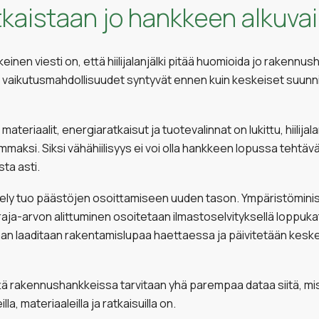
 ratkaistaan jo hankkeen alkuv
nen viesti on, että hiilijalanjälki pitää huomioida jo rakenn
vaikutusmahdollisuudet syntyvät ennen kuin keskeiset suunnitt
ateriaalit, energiaratkaisut ja tuotevalinnat on lukittu, hiilij
mmaksi. Siksi vähähiilisyys ei voi olla hankkeen lopussa tehtäv
ta asti.
ely tuo päästöjen osoittamiseen uuden tason. Ympäristömini
n raja-arvon alittuminen osoitetaan ilmastoselvityksellä loppu
n laaditaan rakentamislupaa haettaessa ja päivitetään kesk
ä rakennushankkeissa tarvitaan yhä parempaa dataa siitä, mist
lla, materiaaleilla ja ratkaisuilla on.