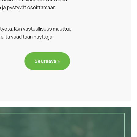
sa ja pystyvät osoittamaan
otyötä. Kun vastuullisuus muuttuu
iltä vaaditaan näyttöjä.
Seuraava »