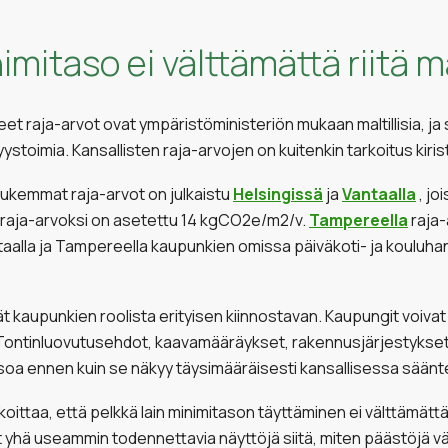
imitaso ei välttämättä riitä 
et raja-arvot ovat ympäristöministeriön mukaan maltillisia, ja
lisyystoimia. Kansallisten raja-arvojen on kuitenkin tarkoitus ki
tiukemmat raja-arvot on julkaistu
Helsingissä
ja
Vantaalla
, jo
en raja-arvoksi on asetettu 14 kgCO2e/m2/v.
Tampereella
raja-
aalla ja Tampereella kaupunkien omissa päiväkoti- ja kouluha
t kaupunkien roolista erityisen kiinnostavan. Kaupungit voiv
Tontinluovutusehdot, kaavamääräykset, rakennusjärjestykset j
a ennen kuin se näkyy täysimääräisesti kansallisessa säänt
oittaa, että pelkkä lain minimitason täyttäminen ei välttämättä
at yhä useammin todennettavia näyttöjä siitä, miten päästöjä 