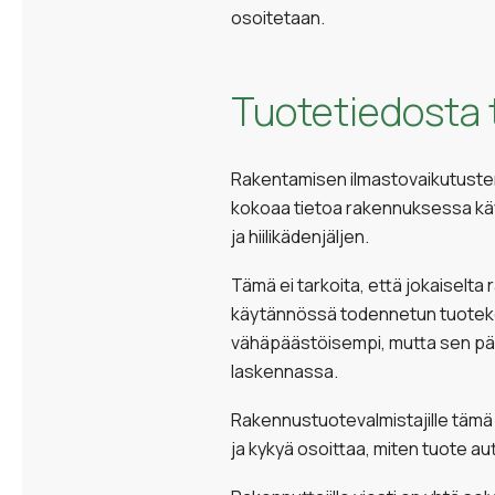
osoitetaan.
Tuotetiedosta t
Rakentamisen ilmastovaikutusten
kokoaa tietoa rakennuksessa käyte
ja hiilikädenjäljen.
Tämä ei tarkoita, että jokaiselt
käytännössä todennetun tuoteko
vähäpäästöisempi, mutta sen pää
laskennassa.
Rakennustuotevalmistajille tämä o
ja kykyä osoittaa, miten tuote a