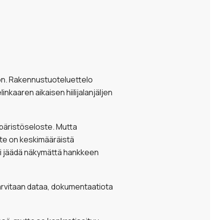
on. Rakennustuoteluettelo
kaaren aikaisen hiilijalanjäljen
mpäristöseloste. Mutta
te on keskimääräistä
oi jäädä näkymättä hankkeen
 Tarvitaan dataa, dokumentaatiota